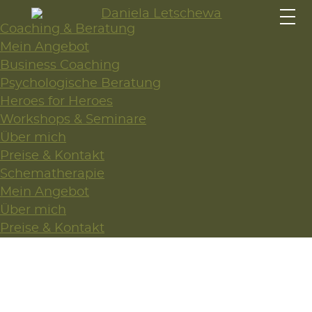
Coaching & Beratung
Mein Angebot
Business Coaching
Psychologische Beratung
Heroes for Heroes
Workshops & Seminare
Über mich
Preise & Kontakt
Schematherapie
Mein Angebot
Über mich
Preise & Kontakt